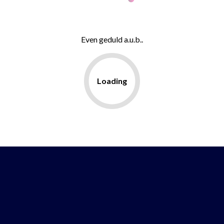
Even geduld a.u.b..