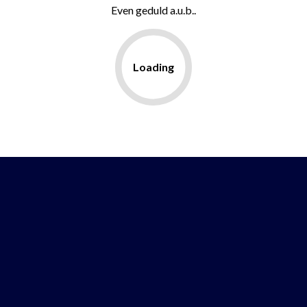
Even geduld a.u.b..